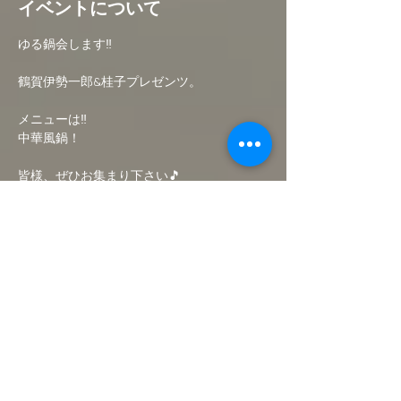
イベントについて
ゆる鍋会します‼︎
鶴賀伊勢一郎&桂子プレゼンツ。
メニューは‼︎
中華風鍋！
皆様、ぜひお集まり下さい🎵
余談ですが。
続きを読む >>
このイベントをシェア