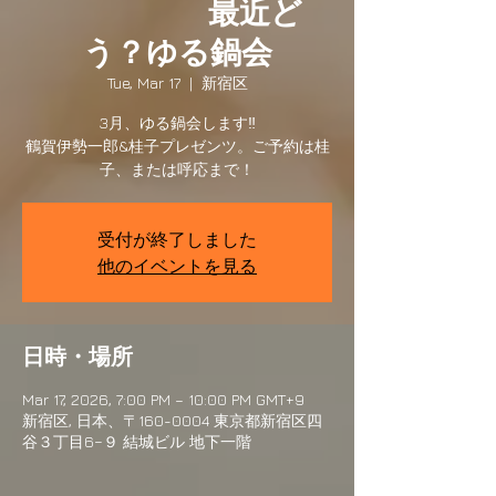
最近ど
う？ゆる鍋会
Tue, Mar 17
  |  
新宿区
3月、ゆる鍋会します‼︎
鶴賀伊勢一郎&桂子プレゼンツ。ご予約は桂
子、または呼応まで！
受付が終了しました
他のイベントを見る
日時・場所
Mar 17, 2026, 7:00 PM – 10:00 PM GMT+9
新宿区, 日本、〒160-0004 東京都新宿区四
谷３丁目6−９ 結城ビル 地下一階