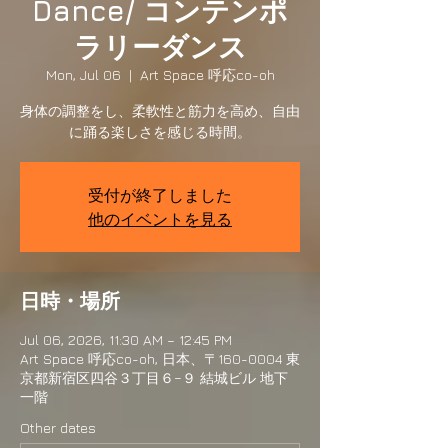
Dance/ コンテンポ
ラリーダンス
Mon, Jul 06
  |  
Art Space 呼応co-oh
身体の調整をし、柔軟性と筋力を高め、自由
に踊る楽しさを感じる時間。
受付が終了しました
他のイベントを見る
日時・場所
Jul 06, 2026, 11:30 AM – 12:45 PM
Art Space 呼応co-oh, 日本、〒160-0004 東
京都新宿区四谷３丁目６−９ 結城ビル 地下
一階
Other dates