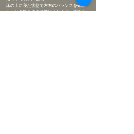
床の上に寝た状態で左右のバランスを確認
し、その後身体の調整に入ります。柔軟性と
筋力を高め、イメージによる動き連動する動
き、ちょっとした遊びを通して、空間と身
体、音楽の関係性を感じ取りながら、クリエ
イトする楽しさを感じて下さい。
オールレベル、どなたでもご参加出来ます。
ご予約制。
続きを読む >>
このイベントをシェア