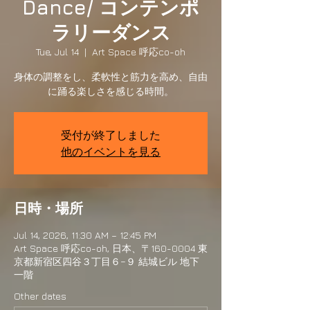
Dance/ コンテンポ
ラリーダンス
Tue, Jul 14
  |  
Art Space 呼応co-oh
身体の調整をし、柔軟性と筋力を高め、自由
に踊る楽しさを感じる時間。
受付が終了しました
他のイベントを見る
日時・場所
Jul 14, 2026, 11:30 AM – 12:45 PM
Art Space 呼応co-oh, 日本、〒160-0004 東
京都新宿区四谷３丁目６−９ 結城ビル 地下
一階
Other dates