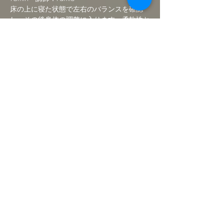
床の上に寝た状態で左右のバランスを確認
し、その後身体の調整に入ります。柔軟性と
筋力を高め、イメージによる動き連動する動
き、ちょっとした遊びを通して、空間と身
体、音楽の関係性を感じ取りながら、クリエ
イトする楽しさを感じて下さい。
オールレベル、どなたでもご参加出来ます。
ご予約制。
続きを読む >>
このイベントをシェア