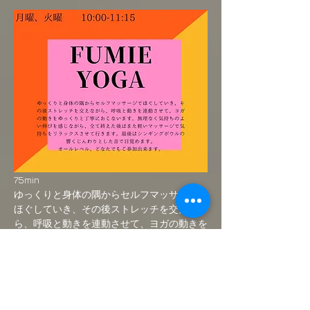
75min
ゆっくりと身体の隅からセルフマッサージで
ほぐしていき、その後ストレッチを交えなが
ら、呼吸と動きを連動させて、ヨガの動きを
ゆっくりと丁寧におこないます。無理なく気
持ちのよい伸びを感じながら、全て終えた後
はまた軽いマッサージで気持ちをリラックス
させて行きます。最後はシンギングボウルの
響くじんわりとした音で目覚めます。