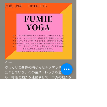
75min
ゆっくりと身体の隅からセルフマッサージで
ほぐしていき、その後ストレッチを交えなが
ら、呼吸と動きを連動させて、ヨガの動きを
ゆっくりと丁寧におこないます。無理なく気
持ちのよい伸びを感じながら、全て終えた後
はまた軽いマッサージで気持ちをリラックス
させて行きます。最後はシンギングボウルの
響くじんわりとした音で目覚めます。