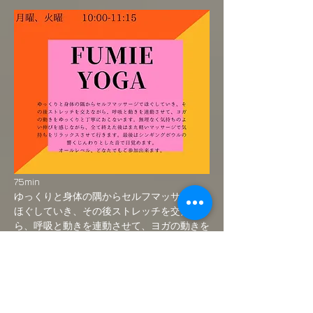
75min
ゆっくりと身体の隅からセルフマッサージで
ほぐしていき、その後ストレッチを交えなが
ら、呼吸と動きを連動させて、ヨガの動きを
ゆっくりと丁寧におこないます。無理なく気
持ちのよい伸びを感じながら、全て終えた後
はまた軽いマッサージで気持ちをリラックス
させて行きます。最後はシンギングボウルの
響くじんわりとした音で目覚めます。