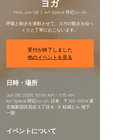
ヨガ
Mon, Jun 08
  |  
Art Space 呼応co-oh
呼吸と動きを連動させて、ヨガの動きをゆっ
くりと丁寧におこないます。
受付が終了しました
他のイベントを見る
日時・場所
Jun 08, 2026, 10:00 AM – 11:15 AM
Art Space 呼応co-oh, 日本、〒160-0004 東
京都新宿区四谷３丁目６−９ 結城ビル 地下
一階
イベントについて