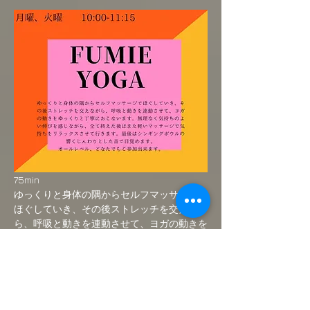
75min
ゆっくりと身体の隅からセルフマッサージで
ほぐしていき、その後ストレッチを交えなが
ら、呼吸と動きを連動させて、ヨガの動きを
ゆっくりと丁寧におこないます。無理なく気
持ちのよい伸びを感じながら、全て終えた後
はまた軽いマッサージで気持ちをリラックス
させて行きます。最後はシンギングボウルの
響くじんわりとした音で目覚めます。