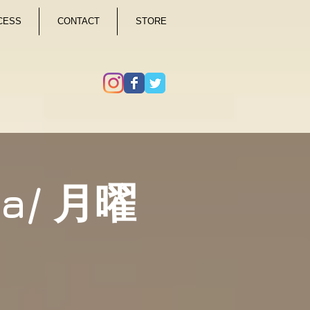
CESS
CONTACT
STORE
ga/ 月曜