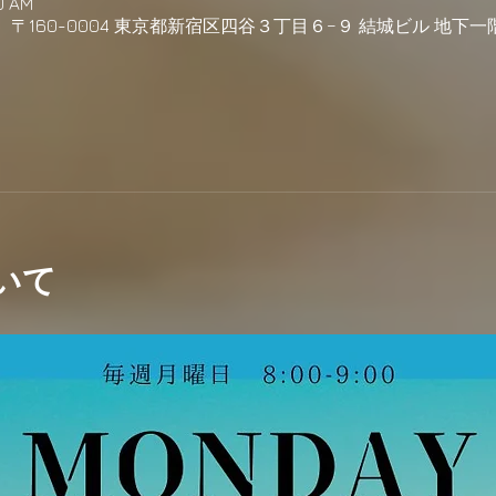
00 AM
h, 日本、〒160-0004 東京都新宿区四谷３丁目６−９ 結城ビル 地下一
いて