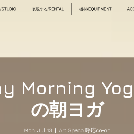
STUDIO
表現する/RENTAL
機材/EQUIPMENT
AC
y Morning Yo
の朝ヨガ
Mon, Jul 13
  |  
Art Space 呼応co-oh