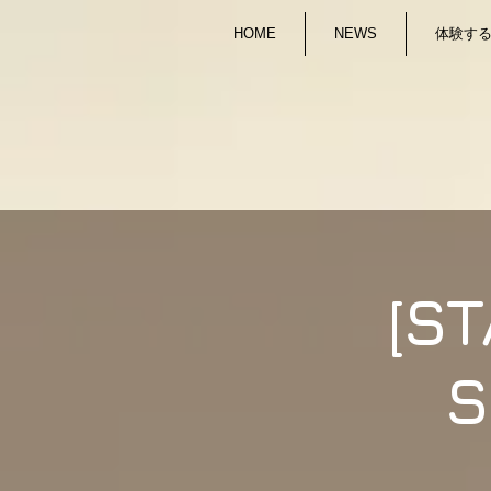
HOME
NEWS
体験する/
[ST
S