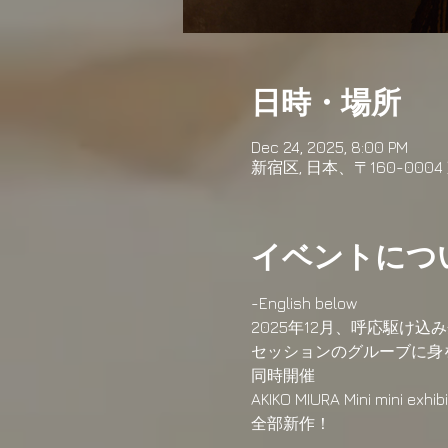
日時・場所
Dec 24, 2025, 8:00 PM
新宿区, 日本、〒160-00
イベントにつ
-English below
2025年12月、呼応駆け込み企
セッションのグルーブに身を委
同時開催　
AKIKO MIURA Mini mini exhibi
全部新作！