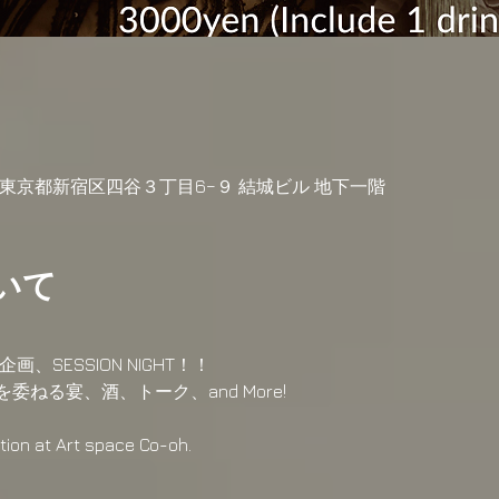
04 東京都新宿区四谷３丁目6−９ 結城ビル 地下一階
いて
画、SESSION NIGHT！！
ねる宴、酒、トーク、and More!
tion at Art space Co-oh. 