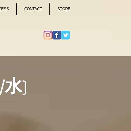
CESS
CONTACT
STORE
d/水)
HT