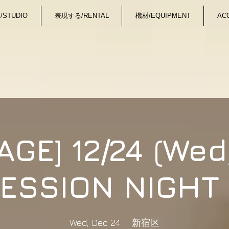
STUDIO
表現する/RENTAL
機材/EQUIPMENT
AC
AGE] 12/24 (We
ESSION NIG
Wed, Dec 24
  |  
新宿区