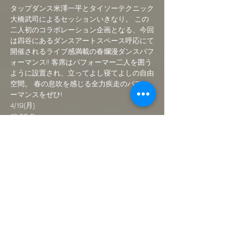
タップダンス米澤一平とタイソーテクニック
大橋武司によるセッションいきなり。 この
二人初のコラボレーション企画となる、今回
は四谷にあるダンスアートスペース呼応にて
開催されるライブ感満載の春爛漫ダンスパフ
ォーマンス!! 客席はパフォーマー二人を囲う
ように設置され、立ってよし寝てよしの自由
空間。 春の息吹を感じる全力疾走のパフォ
ーマンスをぜひ!
4/19(月)
19:00 Dooropen
19:30 Start
2500円(1 drink 付き)
限定20席
続きを読む >>
このイベントをシェア