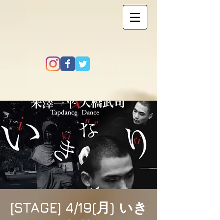
[STAGE] 4/19(月) いき