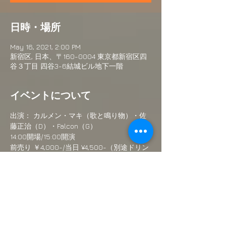
日時・場所
May 16, 2021, 2:00 PM
新宿区, 日本、〒160-0004 東京都新宿区四
谷３丁目 四谷3-6結城ビル地下一階
イベントについて
出演： カルメン・マキ（歌と鳴り物）・佐
藤正治（D）・Falcon（G）
14:00開場/15:00開演
前売り ￥4,000-/当日 ¥4,500-（別途ドリン
ク）
30名限定、お早めのご予約をお勧めいたし
ます。
出演者プロフィール
カルメン・マキ 
http://carmenmaki.com
続きを読む >>