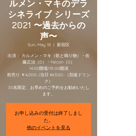
ルメン・マキのデラ
シネライブ シリーズ
2021 〜過去からの
声〜
Sun, May 16
  |  
新宿区
出演： カルメン・マキ（歌と鳴り物）・佐
藤正治（D）・Falcon（G）
14:00開場/15:00開演
前売り ￥4,000-/当日 ¥4,500-（別途ドリン
ク）
30名限定、お早めのご予約をお勧めいたし
ます。
お申し込みの受付は終了しまし
た。
他のイベントを見る