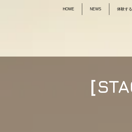
HOME
NEWS
体験する/
［STA