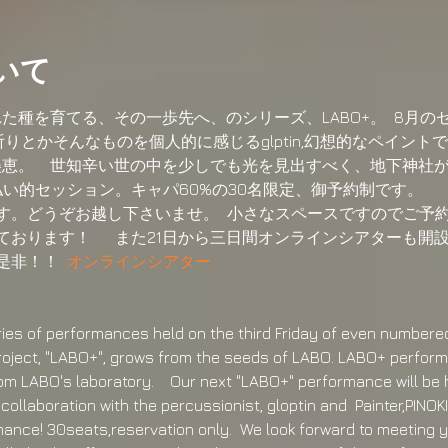
いて
れた種を育てる、その一歩先へ、のシリーズ、LABO+。  8月
な祈りとかそんなものを個人的に感じるglptin,幻想的なペイントで奥底
富美恵。    世知辛い世の中を少しでも光を見出すべく、地下神
い的セッション。キャパ60%の30名限定、御予約制です。    
ります。どうぞお越し下さいませ。  小さなスペースですのでご予
ります！      また21日から三日間オンラインシアターも開
非！！  
オンラインシアター
ries of performances held on the third Friday of even numbered 
roject, "LABO+", grows from the seeds of LABO. LABO+ performa
m LABO's laboratory.    Our next "LABO+" performance will be h
ollaboration with the percussionist, gloptin and  Painter,PINOKIO.
nce! 30seats,reservation only.  We look forward to meeting yo