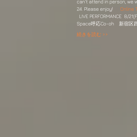
can't attend in person, we 
24. Please enjoy!      
Online 
  LIVE PERFORMANCE  8/21(Fr
Space呼応Co-oh    新宿区四谷
続きを読む >>