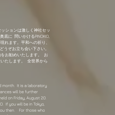
のセッションは激しく神社セッ
に  問いかけるPINOKIO,
社が現れます。平和への祈り、
  どうぞお立ち会い下さい。 
約をお勧めいたします。  お
設いたします。  全世界から
month.  It is a laboratory 
nces will be further 
eld on Friday, August 20. 
  If you will be in Tokyo, 
u then.    For those who 