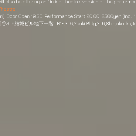
will also be offering an Online Theatre  version of the perform
Theatre
i)  Door Open 19:30. Performance Start 20:00  2500yen (Incl. 1 
3-6結城ビル地下一階   B1F,3-6,Yuuki Bldg,3-6,Shinjuku-ku,T