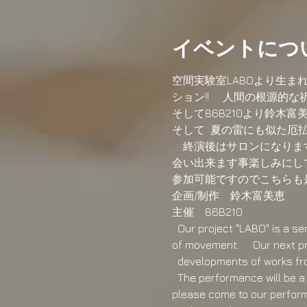
イベントにつ
空間実験室LABOより生ま
ション!!     人間の根源的
そして86B210より鈴木
そして  夏の雷にも似た厄払
    終演後はサロンにな
会い出来ます事楽しみにしてお
参加可能ですのでこちらも是
企画/制作　鈴木富美恵
主催　86B210
  Our project "LABO" is a se
of movement.     Our next p
  developments of works fro
  The performance will be a c
please come to our performa