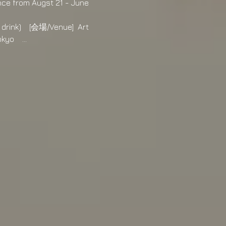
ance from Augst 21 - June 
drink)    [会場/Venue]  Art 
okyo　…