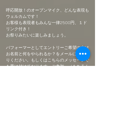
呼応開放！のオープンマイク、どんな表現も
ウェルカムです！
お客様も表現者もみんな一律2500円、１ド
リンク付き！
お祭りみたいに楽しみましょう。
パフォーマーとしてエントリーご希望の方は
お名前と何をやられるか？をメールにてお送
りください。もしくはこちらのメッセージで
も受け付けております。ご参加、（もちろん
お客様も）お待ちしております！
パフォーマンス時間は最大20分。
続きを読む >>
このイベントをシェア