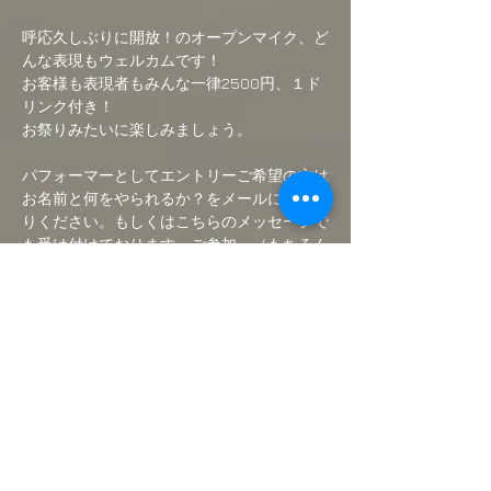
呼応久しぶりに開放！のオープンマイク、ど
んな表現もウェルカムです！
お客様も表現者もみんな一律2500円、１ド
リンク付き！
お祭りみたいに楽しみましょう。
パフォーマーとしてエントリーご希望の方は
お名前と何をやられるか？をメールにてお送
りください。もしくはこちらのメッセージで
も受け付けております。ご参加、（もちろん
お客様も）お待ちしております！
パフォーマンス時間は最大20分。
続きを読む >>
このイベントをシェア