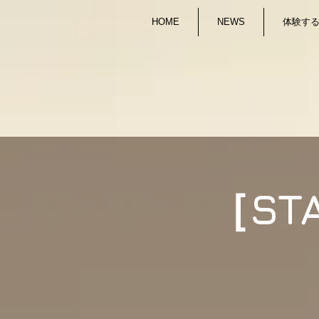
HOME
NEWS
体験する/
［ST