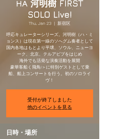
НА 河明樹 FIRST
SOLO Live!
Thu, Jan 23
  |  
新宿区
呼応キュレーターシリーズ。河明樹（ハ・ミ
ョンス）は現在第一線のソへグム奏者として
国内各地はもとより平壌、ソウル、ニューヨ
ーク、北京、テルアビブをはじめ
海外でも活発な演奏活動を展開
豪華客船く飛鳥I＞に特別ゲストとして乗
船、船上コンサートを行う。初のソロライ
ヴ！
受付が終了しました
他のイベントを見る
日時・場所