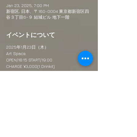
Jan 23, 2025, 7:00 PM
新宿区, 日本、〒160-0004 東京都新宿区四
谷３丁目6−９ 結城ビル 地下一階
イベントについて
2025年1月23日（木）
Art Space
OPEN/18:15 START/19:00
CHARGE ¥3,000(1 Drinkit)
お問合せ：sohaegumcd@gmail.com
主催：MYONGSU HA 企画制作：甚八工房/呼
応
続きを読む >>
このイベントをシェア