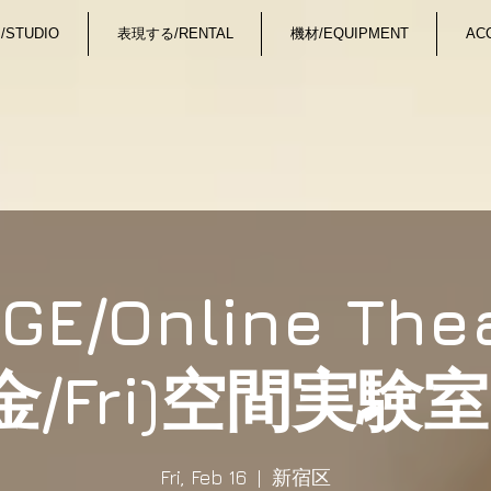
STUDIO
表現する/RENTAL
機材/EQUIPMENT
AC
AGE/Online Thea
(金/Fri)空間実験
Fri, Feb 16
  |  
新宿区