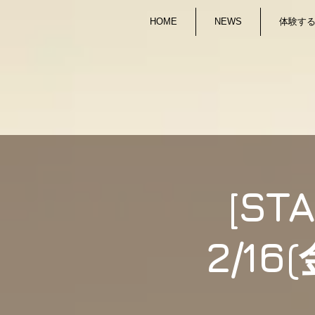
HOME
NEWS
体験する/
[ST
2/16