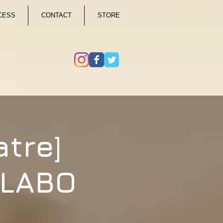
CESS
CONTACT
STORE
tre]
室LABO