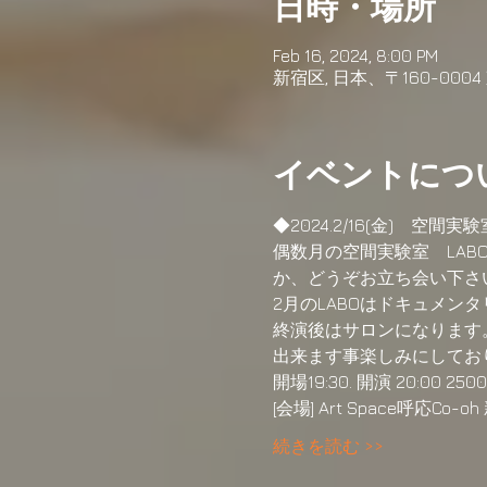
日時・場所
Feb 16, 2024, 8:00 PM
新宿区, 日本、〒160-00
イベントにつ
◆2024.2/16(金)　空間実験
偶数月の空間実験室　LABO
か、どうぞお立ち会い下さ
2月のLABOはドキュメ
終演後はサロンになります
出来ます事楽しみにしてお
開場19:30. 開演 20:00 25
[会場] Art Space呼応Co
続きを読む >>