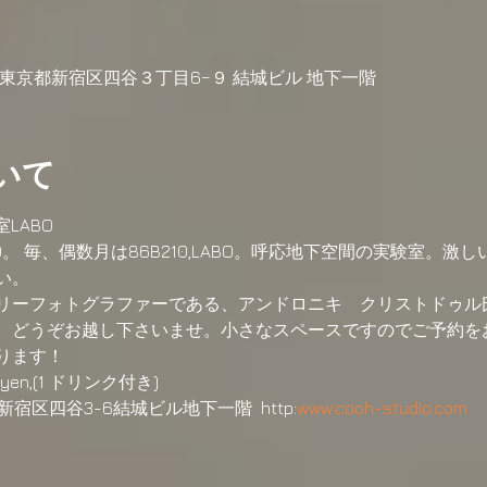
04 東京都新宿区四谷３丁目6−９ 結城ビル 地下一階
いて
室LABO
。 毎、偶数月は86B210,LABO。呼応地下空間の実験室。激
い。 
ンタリーフォトグラファーである、アンドロニキ　クリストドゥル
。どうぞお越し下さいませ。小さなスペースですのでご予約を
ります！
00yen,(1 ドリンク付き)
-oh 新宿区四谷3-6結城ビル地下一階  http:
www.cooh-studio.com