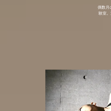
偶数月の
験室。