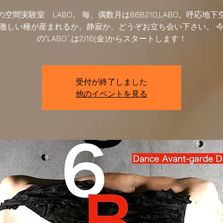
空間実験室 LABO。 毎、偶数月は86B210,LABO。呼応地
激しい種が産まれるか、静寂か、どうぞお立ち会い下さい。 
受付が終了しました
他のイベントを見る