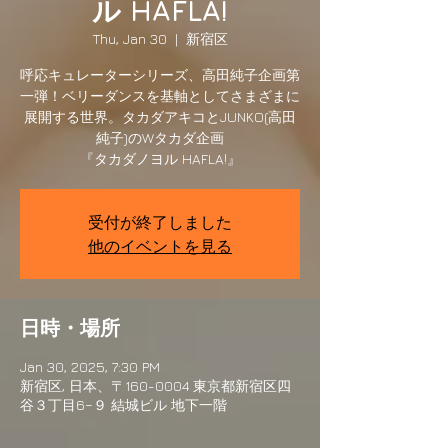
ル HAFLA!
Thu, Jan 30
  |  
新宿区
呼応キュレーターシリーズ、高田純子企画第
一弾！ベリーダンスを基軸としてさまざまに
展開する世界。タカダアキコとJUNKO(高田
純子)のWタカダ企画
『タカダノヨル HAFLA!』
受付が終了しました
他のイベントを見る
日時・場所
Jan 30, 2025, 7:30 PM
新宿区, 日本、〒160-0004 東京都新宿区四
谷３丁目6−９ 結城ビル 地下一階