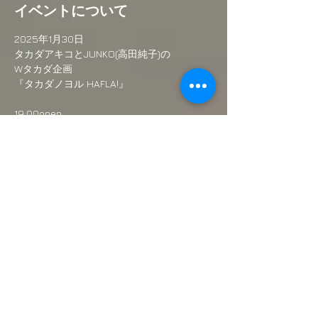
イベントについて
2025年1月30日
タカダアキコとJUNKO(高田純子)の
Wタカダ企画
『タカダノヨル HAFLA!』
19:00open
19:30start
続きを読む >>
このイベントをシェア