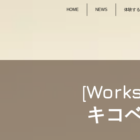
HOME
NEWS
体験する/
[Work
キコ