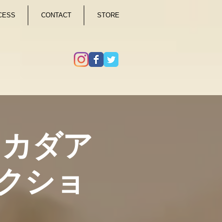
CESS
CONTACT
STORE
) タカダア
クショ