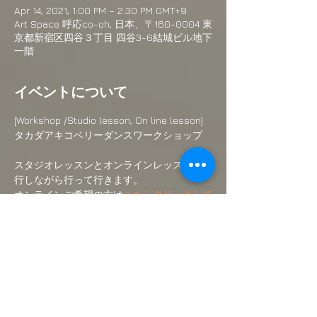
Apr 14, 2021, 1:00 PM – 2:30 PM GMT+9
Art Space 呼応co-oh, 日本、〒160-0004 東
京都新宿区四谷３丁目 四谷3-6結城ビル地下
一階
イベントについて
[Workshop /Studio lesson, On line lesson] 
タカダアキコベリーダンスワークショップ
スタジオレッスンとオンラインレッスンを並
行しながら行って行きます。
オンラインご希望の方は
こちらクリックして
ください。
スタジオでのお稽古ご希望の方はこちらより
ご予約ください。
続きを読む >>