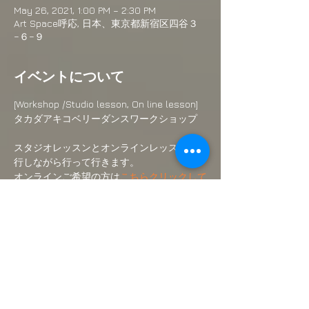
May 26, 2021, 1:00 PM – 2:30 PM
Art Space呼応, 日本、東京都新宿区四谷３
−６−９
イベントについて
[Workshop /Studio lesson, On line lesson] 
タカダアキコベリーダンスワークショップ
スタジオレッスンとオンラインレッスンを並
行しながら行って行きます。
オンラインご希望の方は
こちらクリックして
ください。
スタジオでのお稽古ご希望の方はこちらより
ご予約ください。
続きを読む >>