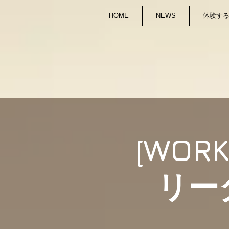
HOME
NEWS
体験する/
[WOR
リー