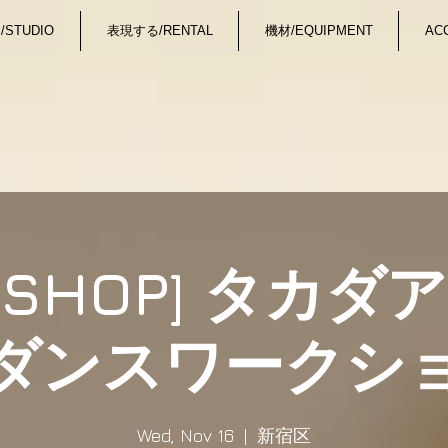
STUDIO
表現する/RENTAL
機材/EQUIPMENT
AC
KSHOP] タカ
ダンスワークシ
Wed, Nov 16
  |  
新宿区