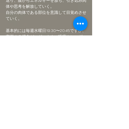
送り、腹からエネルギーを放ち、引き込み肉
体や思考を解放していく。
自分の肉体である部位を意識して目覚めさせ
ていく。
基本的には毎週水曜日19:30〜20:45ですが、
変更する場合がございます。呼応カレンダー
をご確認の上、ご予約お願い致します。
さらに表示
このイベントをシェア
Webmaster Login