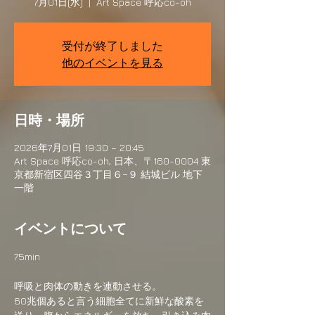
7月01日(水)
  |  
Art Space 呼応co-oh
受付が終了しました
他のイベントを見る
日時・場所
2026年7月01日 19:30 – 20:45
Art Space 呼応co-oh, 日本、〒160-0004 東
京都新宿区四谷３丁目６−９ 結城ビル 地下
一階
イベントについて
75min
呼吸と肉体の動きを連動させる。
60兆個あると言う細胞全てに新鮮な酸素を