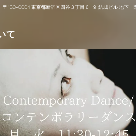
5
h, 日本、〒160-0004 東京都新宿区四谷３丁目６−９ 結城ビル 地下一
いて