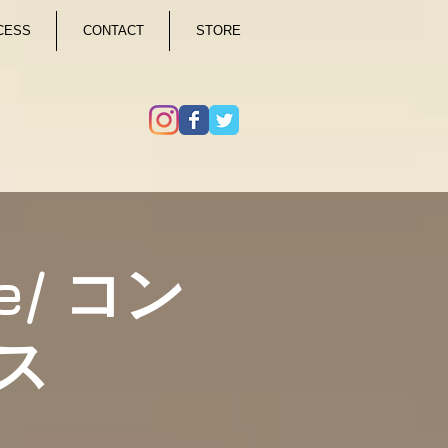
CESS
CONTACT
STORE
e/ コン
ス