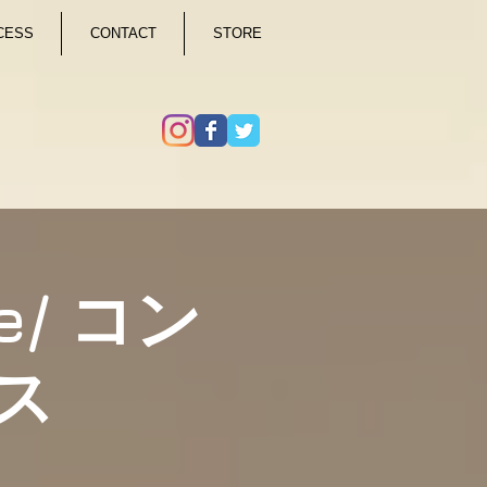
CESS
CONTACT
STORE
e/ コン
ス