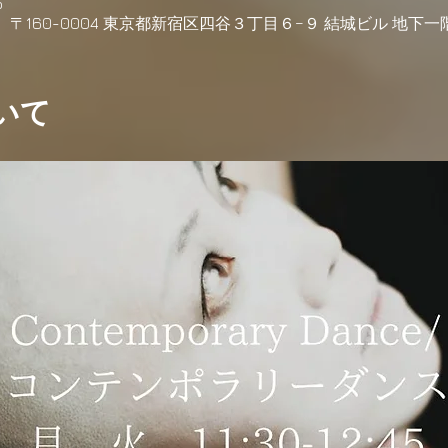
5
h, 日本、〒160-0004 東京都新宿区四谷３丁目６−９ 結城ビル 地下一
いて