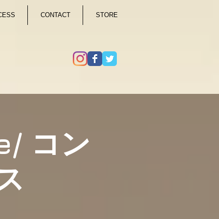
CESS
CONTACT
STORE
e/ コン
ス