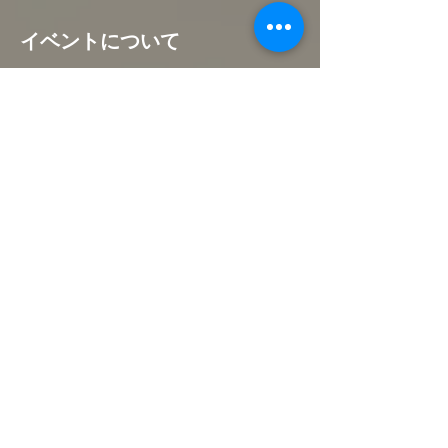
イベントについて
1日の最後にゆったりとしたヨガで心と身体
を解きほぐし、快眠へと導くクラスです。
このイベントをシェア
Webmaster Login