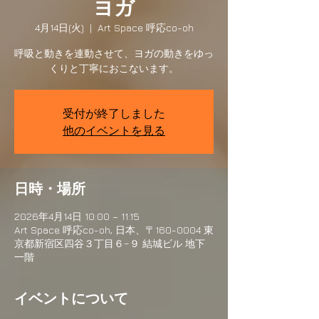
ヨガ
4月14日(火)
  |  
Art Space 呼応co-oh
呼吸と動きを連動させて、ヨガの動きをゆっ
くりと丁寧におこないます。
受付が終了しました
他のイベントを見る
日時・場所
2026年4月14日 10:00 – 11:15
Art Space 呼応co-oh, 日本、〒160-0004 東
京都新宿区四谷３丁目６−９ 結城ビル 地下
一階
イベントについて