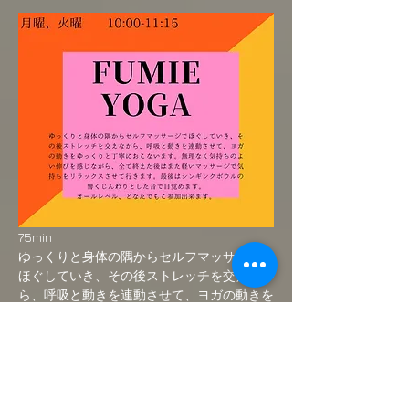
75min
ゆっくりと身体の隅からセルフマッサージで
ほぐしていき、その後ストレッチを交えなが
ら、呼吸と動きを連動させて、ヨガの動きを
ゆっくりと丁寧におこないます。無理なく気
持ちのよい伸びを感じながら、全て終えた後
はまた軽いマッサージで気持ちをリラックス
させて行きます。最後はシンギングボウルの
響くじんわりとした音で目覚めます。