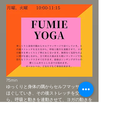
75min
ゆっくりと身体の隅からセルフマッサージで
ほぐしていき、その後ストレッチを交えなが
ら、呼吸と動きを連動させて、ヨガの動きを
ゆっくりと丁寧におこないます。無理なく気
持ちのよい伸びを感じながら、全て終えた後
はまた軽いマッサージで気持ちをリラックス
させて行きます。最後はシンギングボウルの
響くじんわりとした音で目覚めます。