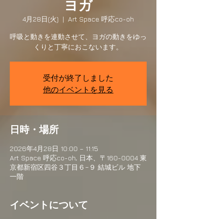
ヨガ
4月28日(火)
  |  
Art Space 呼応co-oh
呼吸と動きを連動させて、ヨガの動きをゆっ
くりと丁寧におこないます。
受付が終了しました
他のイベントを見る
日時・場所
2026年4月28日 10:00 – 11:15
Art Space 呼応co-oh, 日本、〒160-0004 東
京都新宿区四谷３丁目６−９ 結城ビル 地下
一階
イベントについて