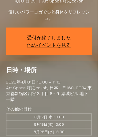
4月01日(水)
  |  
Art Space 呼応co-oh
優しいパワーヨガで心と身体をリフレッシ
ュ。
受付が終了しました
他のイベントを見る
日時・場所
2026年4月01日 10:00 – 11:15
Art Space 呼応co-oh, 日本、〒160-0004 東
京都新宿区四谷３丁目６−９ 結城ビル 地下
一階
その他の日付
8月12日(水) 10:00
8月19日(水) 10:00
8月26日(水) 10:00