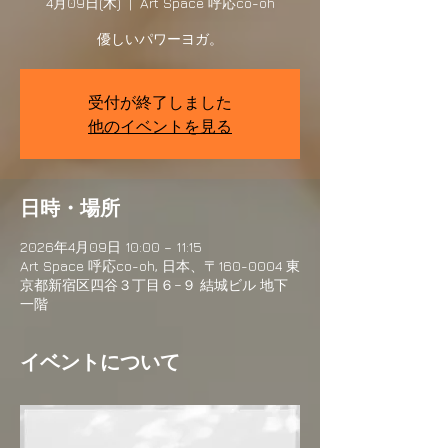
4月09日(木)
  |  
Art Space 呼応co-oh
受付が終了しました
他のイベントを見る
日時・場所
2026年4月09日 10:00 – 11:15
Art Space 呼応co-oh, 日本、〒160-0004 東
京都新宿区四谷３丁目６−９ 結城ビル 地下
一階
イベントについて