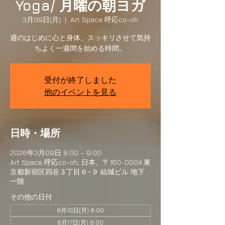
Yoga/ 月曜の朝ヨガ
3月09日(月)
  |  
Art Space 呼応co-oh
週のはじめに心と身体、スッキリさせて気持
ちよく一週間を始める時間。
受付が終了しました
他のイベントを見る
日時・場所
2026年3月09日 8:00 – 9:00
Art Space 呼応co-oh, 日本、〒160-0004 東
京都新宿区四谷３丁目６−９ 結城ビル 地下
一階
その他の日付
8月10日(月) 8:00
8月17日(月) 8:00