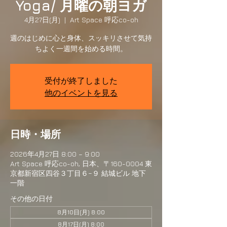
Yoga/ 月曜の朝ヨガ
4月27日(月)
  |  
Art Space 呼応co-oh
週のはじめに心と身体、スッキリさせて気持
ちよく一週間を始める時間。
受付が終了しました
他のイベントを見る
日時・場所
2026年4月27日 8:00 – 9:00
Art Space 呼応co-oh, 日本、〒160-0004 東
京都新宿区四谷３丁目６−９ 結城ビル 地下
一階
その他の日付
8月10日(月) 8:00
8月17日(月) 8:00