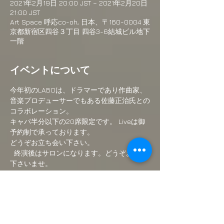
2021年2月19日 20:00 JST – 2021年2月20日
21:00 JST
Art Space 呼応co-oh, 日本、〒160-0004 東
京都新宿区四谷３丁目 四谷3-6結城ビル地下
一階
イベントについて
今年初のLABOは、ドラマーであり作曲家、
音楽プロデューサーでもある佐藤正治氏との
コラボレーション。 
キャパ半分以下の20席限定です。 Liveは御
予約制で承っております。  
どうぞお立ち会い下さい。 
  終演後はサロンになります。どうぞお越し
下さいませ。 
小さなスペースですのでご予約をお勧めいた
します。 お会い出来ます事楽しみにしてお
ります！  
また20日から三日間オンラインシアターも
開設いたします。 全世界から参加可能＆無