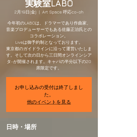
実験室LABO
2月19日(金)
  |  
Art Space 呼応co-oh
今年初のLABOは、ドラマーであり作曲家、
音楽プロデューサーでもある佐藤正治氏との
コラボレーション。
Liveは御予約制となっております。
東京都のガイドラインに沿って運営いたしま
す。そして次の日から三日間オンラインシア
タ-が開催されます。キャパの半分以下の20
席限定です。
お申し込みの受付は終了しまし
た。
他のイベントを見る
日時・場所