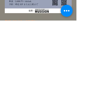
@shunsuke_uematsu
開場　18:00 
開演　18:30 
料金　3000円+1ドリンク　　　　　　　　 
ご予約　呼応または出演者まで
さらに表示
このイベントをシェア