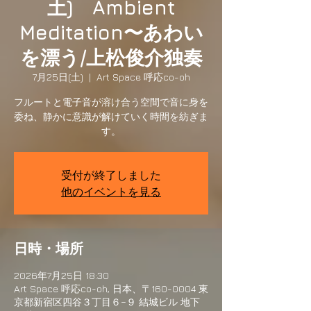
土) Ambient
Meditation〜あわい
を漂う/上松俊介独奏
7月25日(土)
  |  
Art Space 呼応co-oh
フルートと電子音が溶け合う空間で音に身を
委ね、静かに意識が解けていく時間を紡ぎま
す。
受付が終了しました
他のイベントを見る
日時・場所
2026年7月25日 18:30
Art Space 呼応co-oh, 日本、〒160-0004 東
京都新宿区四谷３丁目６−９ 結城ビル 地下