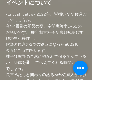
イベントについて
-English below- 2022年、皆様いかがお過ご
しでしょうか。
今年1回目の即興の宴、空間実験室LABOの 
お誘いです。 昨年相方桂子が熊野飛鳥むす
びの里へ移住し、
熊野と東京の2つの拠点になった86B210, 
久々にDuoで踊ります。
桂子は熊野の自然に抱かれて何を学んでいる
か、身体を通し て伝えてくれる時間となる
でしょう。  
長年私たちと関わりのある秋永佐満人が撮影
した私たちのポートレイト作品と、 熊野で
の桂子の身体、
心の影響やまた東京の私の身体と心、ポート
レイトとわずかに 共鳴し合い鏡合わせのよ
うに残像がずれていく、
さらに表示