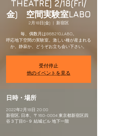
THEATRE] 2/18(Fri/
金) 空間実験室LABO
2月18日(金)
  |  
新宿区
毎、偶数月は86B210,LABO。
呼応地下空間の実験室。激しい種が産まれる
受付停止
他のイベントを見る
日時・場所
2022年2月18日 20:00
新宿区, 日本、〒160-0004 東京都新宿区四
谷３丁目6−９ 結城ビル 地下一階