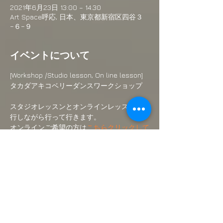
2021年6月23日 13:00 – 14:30
Art Space呼応, 日本、東京都新宿区四谷３
−６−９
イベントについて
[Workshop /Studio lesson, On line lesson] 
タカダアキコベリーダンスワークショップ
スタジオレッスンとオンラインレッスンを並
行しながら行って行きます。
オンラインご希望の方は
こちらクリックして
ください。
スタジオでのお稽古ご希望の方はこちらより
ご予約ください。
さらに表示