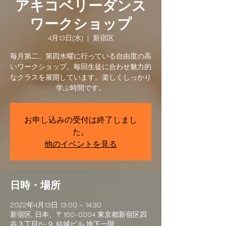
アキコベリーダンス
ワークショップ
4月13日(水)
  |  
新宿区
毎月第二、第四水曜に行っている自由度の高
いワークショップ。毎回生徒に合わせ魅力的
なクラスを展開しています。楽しくしっかり
学ぶ時間です。
お申し込みの受付は終了しまし
た。
他のイベントを見る
日時・場所
2022年4月13日 13:00 – 14:30
新宿区, 日本、〒160-0004 東京都新宿区四
谷３丁目6−９ 結城ビル 地下一階