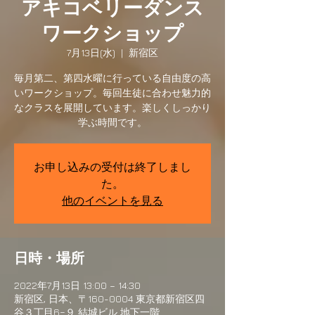
アキコベリーダンス
ワークショップ
7月13日(水)
  |  
新宿区
毎月第二、第四水曜に行っている自由度の高
いワークショップ。毎回生徒に合わせ魅力的
なクラスを展開しています。楽しくしっかり
学ぶ時間です。
お申し込みの受付は終了しまし
た。
他のイベントを見る
日時・場所
2022年7月13日 13:00 – 14:30
新宿区, 日本、〒160-0004 東京都新宿区四
谷３丁目6−９ 結城ビル 地下一階