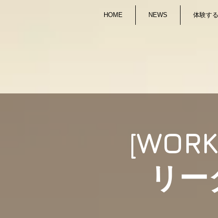
HOME
NEWS
体験する/
[WOR
リー