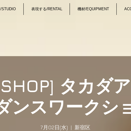
STUDIO
表現する/RENTAL
機材/EQUIPMENT
AC
KSHOP] タカ
ダンスワークシ
7月02日(水)
  |  
新宿区